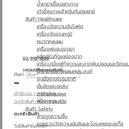
น้ำยาฆ่าเชื้อเฉพาะทาง
เก้าอี้สุขภาพสำหรับทันตแพทย์
สินค้า Healthcare
เครื่องวัดความดันโลหิต
เครื่องวัดอุณหภูมิ
หมวกคลุมผม
เครื่องพ่นละอองยา
ผลิตภัณฑ์ดูแลช่องปาก
02-910-1255
เครื่อง/เม็ดฟู่ทำความสะอาดฟันปลอมและรีเทนเน
contact@eminence.co.th
น้ำยาฆ่าเชื้อโรคอเนกประสงค์
ค้นหา:
ถุงมือยางธรรมชาติ
เข็มขัดพยุงหลัง
ตาข่ายคลุมแผล
เข้าสู่ระบบ / ลงทะเบียน
หน้ากากอนามัย
ตะกร้าสินค้า
สินค้า Safety
ตะกร้าสินค้า
สารดูดความชื้น
ชุดตรวจวัดความเข้มข้นและไอระเหยของแก๊ส
ไม่มีสินค้าในตะกร้า