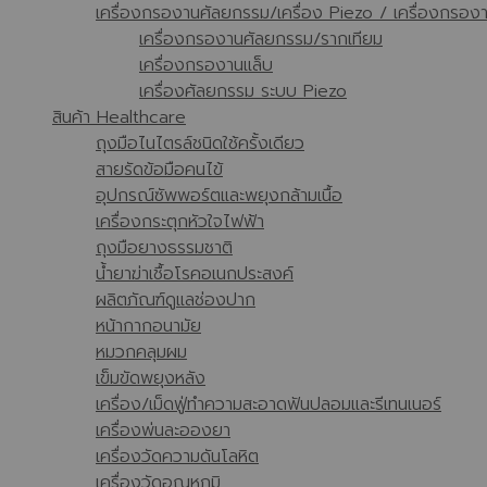
เครื่องกรองานศัลยกรรม/เครื่อง Piezo / เครื่องกรอง
เครื่องกรองานศัลยกรรม/รากเทียม
เครื่องกรองานแล็บ
เครื่องศัลยกรรม ระบบ Piezo
สินค้า Healthcare
ถุงมือไนไตรล์ชนิดใช้ครั้งเดียว
สายรัดข้อมือคนไข้
อุปกรณ์ซัพพอร์ตและพยุงกล้ามเนื้อ
เครื่องกระตุกหัวใจไฟฟ้า
ถุงมือยางธรรมชาติ
น้ำยาฆ่าเชื้อโรคอเนกประสงค์
ผลิตภัณฑ์ดูแลช่องปาก
หน้ากากอนามัย
หมวกคลุมผม
เข็มขัดพยุงหลัง
เครื่อง/เม็ดฟู่ทำความสะอาดฟันปลอมและรีเทนเนอร์
เครื่องพ่นละอองยา
เครื่องวัดความดันโลหิต
เครื่องวัดอุณหภูมิ