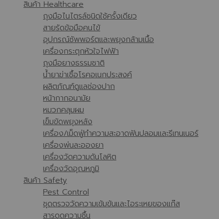
สินค้า Healthcare
ถุงมือไนไตรล์ชนิดใช้ครั้งเดียว
สายรัดข้อมือคนไข้
อุปกรณ์ซัพพอร์ตและพยุงกล้ามเนื้อ
เครื่องกระตุกหัวใจไฟฟ้า
ถุงมือยางธรรมชาติ
น้ำยาฆ่าเชื้อโรคอเนกประสงค์
ผลิตภัณฑ์ดูแลช่องปาก
หน้ากากอนามัย
หมวกคลุมผม
เข็มขัดพยุงหลัง
เครื่อง/เม็ดฟู่ทำความสะอาดฟันปลอมและรีเทนเนอร์
เครื่องพ่นละอองยา
เครื่องวัดความดันโลหิต
เครื่องวัดอุณหภูมิ
สินค้า Safety
Pest Control
ชุดตรวจวัดความเข้มข้นและไอระเหยของแก๊ส
สารดูดความชื้น