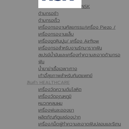
NSK
ด้ามกรอช้า
ด้ามกรอเร็ว
เครื่องกรองานศัลยกรรม/เครื่อง Piezo /
เครื่องกรองานแล็บ
เครื่องขูดหินปูน/ เครื่อง Airflow
เครื่องกรอสำหรับงานรักษารากฟัน
สเปรย์น้ำมันและเครื่องทำความสะอาดด้ามกรอ
ฟัน
น้ำยาฆ่าเชื้อเฉพาะทาง
เก้าอี้สุขภาพสำหรับทันตแพทย์
สินค้า HEALTHCARE
เครื่องวัดความดันโลหิต
เครื่องวัดอุณหภูมิ
หมวกคลุมผม
เครื่องพ่นละอองยา
ผลิตภัณฑ์ดูแลช่องปาก
เครื่อง/เม็ดฟู่ทำความสะอาดฟันปลอมและรีเทน