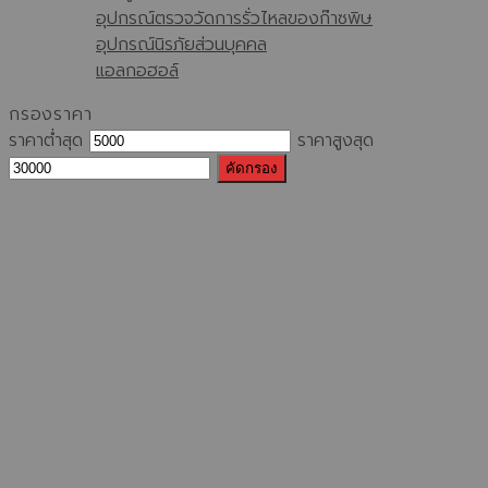
อุปกรณ์ตรวจวัดการรั่วไหลของก๊าซพิษ
อุปกรณ์นิรภัยส่วนบุคคล
แอลกอฮอล์
กรองราคา
ราคาต่ำสุด
ราคาสูงสุด
คัดกรอง