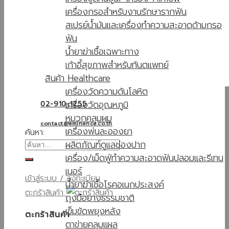
เครื่องกรอสำหรับงานรักษารากฟัน
สเปรย์น้ำมันและเครื่องทำความสะอาดด้ามกรอ
ฟัน
น้ำยาฆ่าเชื้อเฉพาะทาง
เก้าอี้สุขภาพสำหรับทันตแพทย์
สินค้า Healthcare
เครื่องวัดความดันโลหิต
เครื่องวัดอุณหภูมิ
02-910-1255
หมวกคลุมผม
contact@eminence.co.th
เครื่องพ่นละอองยา
ค้นหา:
ผลิตภัณฑ์ดูแลช่องปาก
เครื่อง/เม็ดฟู่ทำความสะอาดฟันปลอมและรีเทน
เนอร์
เข้าสู่ระบบ / ลงทะเบียน
น้ำยาฆ่าเชื้อโรคอเนกประสงค์
ตะกร้าสินค้า
ถุงมือยางธรรมชาติ
เข็มขัดพยุงหลัง
ตะกร้าสินค้า
ตาข่ายคลุมแผล