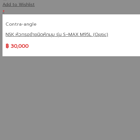
Add to Wishlist
+
Contra-angle
NSK หัวกรอช้าชนิดหักมุม รุ่น S–MAX M95L (Optic)
฿
30,000