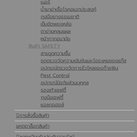
เนอร์
น้ำยาฆ่าเชื้อโรคอเนกประสงค์
ถุงมือยางธรรมชาติ
เข็มขัดพยุงหลัง
ตาข่ายคลุมแผล
หน้ากากอนามัย
สินค้า SAFETY
สารดูดความชื้น
ชุดตรวจวัดความเข้มข้นและไอระเหยของแก๊ส
อุปกรณ์ตรวจวัดการรั่วไหลของก๊าซพิษ
Pest Control
อุปกรณ์นิรภัยส่วนบุคคล
รองเท้าเซฟตี้
ถุงมือเซฟตี้
แอลกอฮอล์
การสั่งซื้อสินค้า
แคตตาล็อกสินค้า