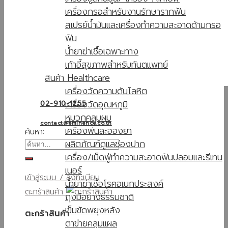
เครื่องกรอสำหรับงานรักษารากฟัน
สเปรย์น้ำมันและเครื่องทำความสะอาดด้ามกรอ
ฟัน
น้ำยาฆ่าเชื้อเฉพาะทาง
เก้าอี้สุขภาพสำหรับทันตแพทย์
สินค้า Healthcare
เครื่องวัดความดันโลหิต
เครื่องวัดอุณหภูมิ
02-910-1255
หมวกคลุมผม
contact@eminence.co.th
เครื่องพ่นละอองยา
ค้นหา:
ผลิตภัณฑ์ดูแลช่องปาก
เครื่อง/เม็ดฟู่ทำความสะอาดฟันปลอมและรีเทน
เนอร์
เข้าสู่ระบบ / ลงทะเบียน
น้ำยาฆ่าเชื้อโรคอเนกประสงค์
ตะกร้าสินค้า
ถุงมือยางธรรมชาติ
เข็มขัดพยุงหลัง
ตะกร้าสินค้า
ตาข่ายคลุมแผล