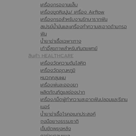
เครื่องกรองานแล็บ
เครื่องขูดหินปูน/ เครื่อง Airflow
เครื่องกรอสำหรับงานรักษารากฟัน
สเปรย์น้ำมันและเครื่องทำความสะอาดด้ามกรอ
ฟัน
น้ำยาฆ่าเชื้อเฉพาะทาง
เก้าอี้สุขภาพสำหรับทันตแพทย์
สินค้า HEALTHCARE
เครื่องวัดความดันโลหิต
เครื่องวัดอุณหภูมิ
หมวกคลุมผม
เครื่องพ่นละอองยา
ผลิตภัณฑ์ดูแลช่องปาก
เครื่อง/เม็ดฟู่ทำความสะอาดฟันปลอมและรีเทน
เนอร์
น้ำยาฆ่าเชื้อโรคอเนกประสงค์
ถุงมือยางธรรมชาติ
เข็มขัดพยุงหลัง
ตาข่ายคลุมแผล