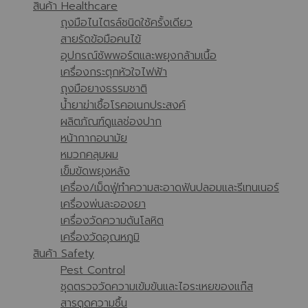
สินค้า Healthcare
ถุงมือไนไตรล์ชนิดใช้ครั้งเดียว
สายรัดข้อมือคนไข้
อุปกรณ์ซัพพอร์ตและพยุงกล้ามเนื้อ
เครื่องกระตุกหัวใจไฟฟ้า
ถุงมือยางธรรมชาติ
น้ำยาฆ่าเชื้อโรคอเนกประสงค์
ผลิตภัณฑ์ดูแลช่องปาก
หน้ากากอนามัย
หมวกคลุมผม
เข็มขัดพยุงหลัง
เครื่อง/เม็ดฟู่ทำความสะอาดฟันปลอมและรีเทนเนอร์
เครื่องพ่นละอองยา
เครื่องวัดความดันโลหิต
เครื่องวัดอุณหภูมิ
สินค้า Safety
Pest Control
ชุดตรวจวัดความเข้มข้นและไอระเหยของแก๊ส
สารดูดความชื้น