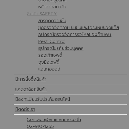
หน้ากากอนามัย
สินค้า SAFETY
สารดูดความชื้น
ชุดตรวจวัดความเข้มข้นและไอระเหยของแก๊ส
อุปกรณ์ตรวจวัดการรั่วไหลของก๊าซพิษ
Pest Control
อุปกรณ์นิรภัยส่วนบุคคล
รองเท้าเซฟตี้
ถุงมือเซฟตี้
แอลกอฮอล์
การสั่งซื้อสินค้า
แคตตาล็อกสินค้า
ลงทะเบียนรับประกันออนไลน์
ติดต่อเรา
Contact@eminence.co.th
02-910-1255