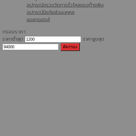
อุปกรณ์ตรวจวัดการรั่วไหลของก๊าซพิษ
อุปกรณ์นิรภัยส่วนบุคคล
แอลกอฮอล์
กรองราคา
ราคาต่ำสุด
ราคาสูงสุด
คัดกรอง