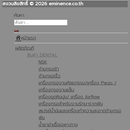
สงวนลิขสิทธิ์ © 2026 eminence.co.th
ค้นหา:
หน้าแรก
ผลิตภัณฑ์
สินค้า DENTAL
NSK
ด้ามกรอช้า
ด้ามกรอเร็ว
เครื่องกรองานศัลยกรรม/เครื่อง Piezo /
เครื่องกรองานแล็บ
เครื่องขูดหินปูน/ เครื่อง Airflow
เครื่องกรอสำหรับงานรักษารากฟัน
สเปรย์น้ำมันและเครื่องทำความสะอาดด้ามกรอ
ฟัน
น้ำยาฆ่าเชื้อเฉพาะทาง