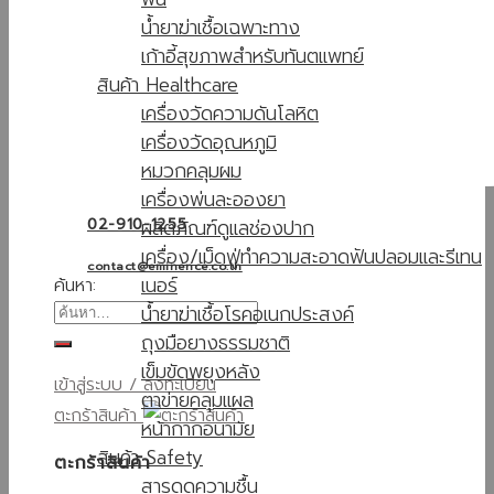
น้ำยาฆ่าเชื้อเฉพาะทาง
เก้าอี้สุขภาพสำหรับทันตแพทย์
สินค้า Healthcare
เครื่องวัดความดันโลหิต
เครื่องวัดอุณหภูมิ
หมวกคลุมผม
เครื่องพ่นละอองยา
ผลิตภัณฑ์ดูแลช่องปาก
02-910-1255
เครื่อง/เม็ดฟู่ทำความสะอาดฟันปลอมและรีเทน
contact@eminence.co.th
เนอร์
ค้นหา:
น้ำยาฆ่าเชื้อโรคอเนกประสงค์
ถุงมือยางธรรมชาติ
เข็มขัดพยุงหลัง
เข้าสู่ระบบ / ลงทะเบียน
ตาข่ายคลุมแผล
ตะกร้าสินค้า
หน้ากากอนามัย
สินค้า Safety
ตะกร้าสินค้า
สารดูดความชื้น