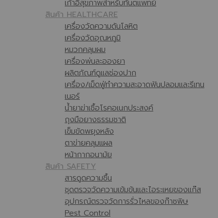
เก้าอี้สุขภาพสำหรับทันตแพทย์
สินค้า HEALTHCARE
เครื่องวัดความดันโลหิต
เครื่องวัดอุณหภูมิ
หมวกคลุมผม
เครื่องพ่นละอองยา
ผลิตภัณฑ์ดูแลช่องปาก
เครื่อง/เม็ดฟู่ทำความสะอาดฟันปลอมและรีเทน
เนอร์
น้ำยาฆ่าเชื้อโรคอเนกประสงค์
ถุงมือยางธรรมชาติ
เข็มขัดพยุงหลัง
ตาข่ายคลุมแผล
หน้ากากอนามัย
สินค้า SAFETY
สารดูดความชื้น
ชุดตรวจวัดความเข้มข้นและไอระเหยของแก๊ส
อุปกรณ์ตรวจวัดการรั่วไหลของก๊าซพิษ
Pest Control