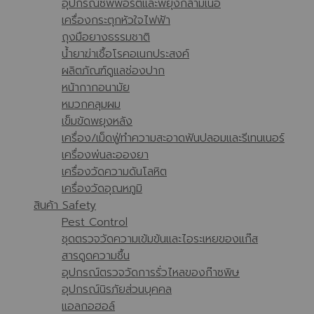
อุปกรณ์ซัพพอร์ตและพยุงกล้ามเนื้อ
เครื่องกระตุกหัวใจไฟฟ้า
ถุงมือยางธรรมชาติ
น้ำยาฆ่าเชื้อโรคอเนกประสงค์
ผลิตภัณฑ์ดูแลช่องปาก
หน้ากากอนามัย
หมวกคลุมผม
เข็มขัดพยุงหลัง
เครื่อง/เม็ดฟู่ทำความสะอาดฟันปลอมและรีเทนเนอร์
เครื่องพ่นละอองยา
เครื่องวัดความดันโลหิต
เครื่องวัดอุณหภูมิ
สินค้า Safety
Pest Control
ชุดตรวจวัดความเข้มข้นและไอระเหยของแก๊ส
สารดูดความชื้น
อุปกรณ์ตรวจวัดการรั่วไหลของก๊าซพิษ
อุปกรณ์นิรภัยส่วนบุคคล
แอลกอฮอล์