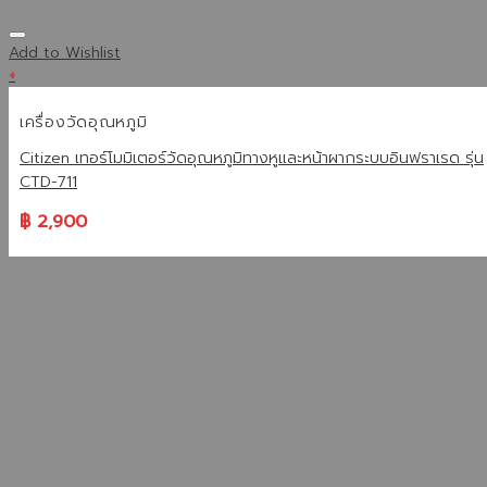
Add to Wishlist
+
เครื่องวัดอุณหภูมิ
Citizen เทอร์โมมิเตอร์วัดอุณหภูมิทางหูและหน้าผากระบบอินฟราเรด รุ่น
CTD-711
฿
2,900