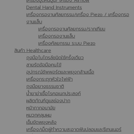
เครื่องขูดหินปูน/ เครื่อง Airflow
Dental Hand Instruments
เครื่องกรองานศัลยกรรม/เครื่อง Piezo / เครื่องกรอ
งานแล็บ
เครื่องกรองานศัลยกรรม/รากเทียม
เครื่องกรองานแล็บ
เครื่องศัลยกรรม ระบบ Piezo
สินค้า Healthcare
ถุงมือไนไตรล์ชนิดใช้ครั้งเดียว
สายรัดข้อมือคนไข้
อุปกรณ์ซัพพอร์ตและพยุงกล้ามเนื้อ
เครื่องกระตุกหัวใจไฟฟ้า
ถุงมือยางธรรมชาติ
น้ำยาฆ่าเชื้อโรคอเนกประสงค์
ผลิตภัณฑ์ดูแลช่องปาก
หน้ากากอนามัย
หมวกคลุมผม
เข็มขัดพยุงหลัง
เครื่อง/เม็ดฟู่ทำความสะอาดฟันปลอมและรีเทนเนอร์