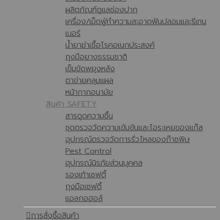
ผลิตภัณฑ์ดูแลช่องปาก
เครื่อง/เม็ดฟู่ทำความสะอาดฟันปลอมและรีเทน
เนอร์
น้ำยาฆ่าเชื้อโรคอเนกประสงค์
ถุงมือยางธรรมชาติ
เข็มขัดพยุงหลัง
ตาข่ายคลุมแผล
หน้ากากอนามัย
สินค้า SAFETY
สารดูดความชื้น
ชุดตรวจวัดความเข้มข้นและไอระเหยของแก๊ส
อุปกรณ์ตรวจวัดการรั่วไหลของก๊าซพิษ
Pest Control
อุปกรณ์นิรภัยส่วนบุคคล
รองเท้าเซฟตี้
ถุงมือเซฟตี้
แอลกอฮอล์
การสั่งซื้อสินค้า