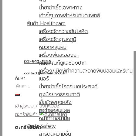
น้ำยาฆ่าเชื้อเฉพาะทาง
เก้าอี้สุขภาพสำหรับทันตแพทย์
สินค้า Healthcare
เครื่องวัดความดันโลหิต
เครื่องวัดอุณหภูมิ
หมวกคลุมผม
เครื่องพ่นละอองยา
ผลิตภัณฑ์ดูแลช่องปาก
02-910-1255
เครื่อง/เม็ดฟู่ทำความสะอาดฟันปลอมและรีเทน
contact@eminence.co.th
เนอร์
ค้นหา:
น้ำยาฆ่าเชื้อโรคอเนกประสงค์
ถุงมือยางธรรมชาติ
เข็มขัดพยุงหลัง
เข้าสู่ระบบ / ลงทะเบียน
ตาข่ายคลุมแผล
ตะกร้าสินค้า
หน้ากากอนามัย
สินค้า Safety
ตะกร้าสินค้า
สารดูดความชื้น