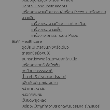
เครื่องขูดหินปูน/ เครื่อง Airflow
Dental Hand Instruments
เครื่องกรองานศัลยกรรม/เครื่อง Piezo / เครื่องกรอ
งานแล็บ
เครื่องกรองานศัลยกรรม/รากเทียม
เครื่องกรองานแล็บ
เครื่องศัลยกรรม ระบบ Piezo
สินค้า Healthcare
ถุงมือไนไตรล์ชนิดใช้ครั้งเดียว
สายรัดข้อมือคนไข้
อุปกรณ์ซัพพอร์ตและพยุงกล้ามเนื้อ
เครื่องกระตุกหัวใจไฟฟ้า
ถุงมือยางธรรมชาติ
น้ำยาฆ่าเชื้อโรคอเนกประสงค์
ผลิตภัณฑ์ดูแลช่องปาก
หน้ากากอนามัย
หมวกคลุมผม
เข็มขัดพยุงหลัง
เครื่อง/เม็ดฟู่ทำความสะอาดฟันปลอมและรีเทนเนอร์