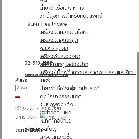
น้ำยาฆ่าเชื้อเฉพาะทาง
เก้าอี้สุขภาพสำหรับทันตแพทย์
สินค้า Healthcare
เครื่องวัดความดันโลหิต
เครื่องวัดอุณหภูมิ
หมวกคลุมผม
เครื่องพ่นละอองยา
ผลิตภัณฑ์ดูแลช่องปาก
02-910-1255
เครื่อง/เม็ดฟู่ทำความสะอาดฟันปลอมและรีเทน
contact@eminence.co.th
เนอร์
ค้นหา:
น้ำยาฆ่าเชื้อโรคอเนกประสงค์
ถุงมือยางธรรมชาติ
เข็มขัดพยุงหลัง
เข้าสู่ระบบ / ลงทะเบียน
ตาข่ายคลุมแผล
ตะกร้าสินค้า
หน้ากากอนามัย
สินค้า Safety
ตะกร้าสินค้า
สารดูดความชื้น