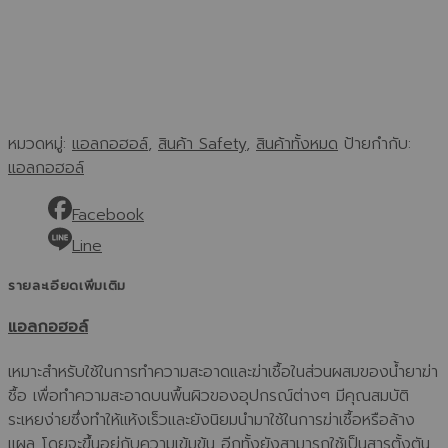
หมวดหมู่:
แอลกอฮอล์
,
สินค้า Safety
,
สินค้าทั้งหมด
ป้ายกำกับ:
แอลกอฮอล์
Facebook
Line
รายละเอียดเพิ่มเติม
แอลกอฮอล์
เหมาะสำหรับใช้ในการทำความสะอาดและฆ่าเชื้อในส่วนผสมของน้ำยาฆ่า
ชื้อ เพื่อทำความสะอาดบนพื้นผิวของอุปกรณ์ต่างๆ มีคุณสมบัติ
ระเหยง่ายซึ่งทำให้แห้งเร็วและยังนิยมนำมาใช้ในการฆ่าเชื้อหรือล้าง
แผล โดยจะขึ้นอยู่กับความเข้มข้น อีกทั้งยังสามารถใช้เป็นสารตั้งตัน