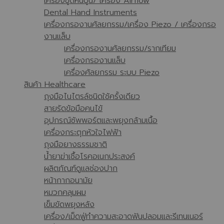
เครื่องขูดหินปูน/ เครื่อง Airflow
Dental Hand Instruments
เครื่องกรองานศัลยกรรม/เครื่อง Piezo / เครื่องกรอ
งานแล็บ
เครื่องกรองานศัลยกรรม/รากเทียม
เครื่องกรองานแล็บ
เครื่องศัลยกรรม ระบบ Piezo
สินค้า Healthcare
ถุงมือไนไตรล์ชนิดใช้ครั้งเดียว
สายรัดข้อมือคนไข้
อุปกรณ์ซัพพอร์ตและพยุงกล้ามเนื้อ
เครื่องกระตุกหัวใจไฟฟ้า
ถุงมือยางธรรมชาติ
น้ำยาฆ่าเชื้อโรคอเนกประสงค์
ผลิตภัณฑ์ดูแลช่องปาก
หน้ากากอนามัย
หมวกคลุมผม
เข็มขัดพยุงหลัง
เครื่อง/เม็ดฟู่ทำความสะอาดฟันปลอมและรีเทนเนอร์