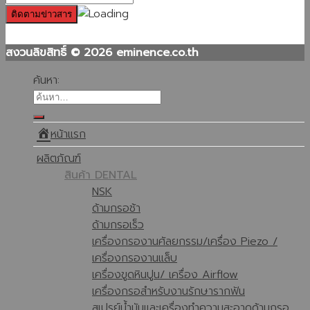
สงวนลิขสิทธิ์ © 2026 eminence.co.th
ค้นหา:
หน้าแรก
ผลิตภัณฑ์
สินค้า DENTAL
NSK
ด้ามกรอช้า
ด้ามกรอเร็ว
เครื่องกรองานศัลยกรรม/เครื่อง Piezo /
เครื่องกรองานแล็บ
เครื่องขูดหินปูน/ เครื่อง Airflow
เครื่องกรอสำหรับงานรักษารากฟัน
สเปรย์น้ำมันและเครื่องทำความสะอาดด้ามกรอ