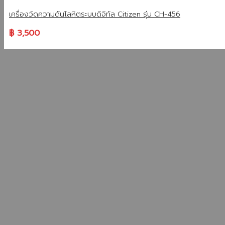
เครื่องวัดความดันโลหิตระบบดิจิทัล Citizen รุ่น CH-456
฿
3,500