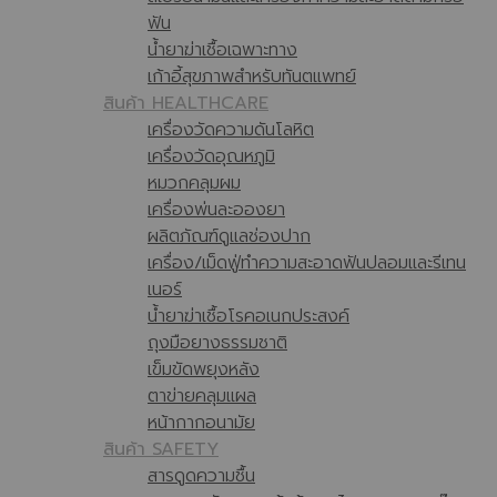
ฟัน
น้ำยาฆ่าเชื้อเฉพาะทาง
เก้าอี้สุขภาพสำหรับทันตแพทย์
สินค้า HEALTHCARE
เครื่องวัดความดันโลหิต
เครื่องวัดอุณหภูมิ
หมวกคลุมผม
เครื่องพ่นละอองยา
ผลิตภัณฑ์ดูแลช่องปาก
เครื่อง/เม็ดฟู่ทำความสะอาดฟันปลอมและรีเทน
เนอร์
น้ำยาฆ่าเชื้อโรคอเนกประสงค์
ถุงมือยางธรรมชาติ
เข็มขัดพยุงหลัง
ตาข่ายคลุมแผล
หน้ากากอนามัย
สินค้า SAFETY
สารดูดความชื้น