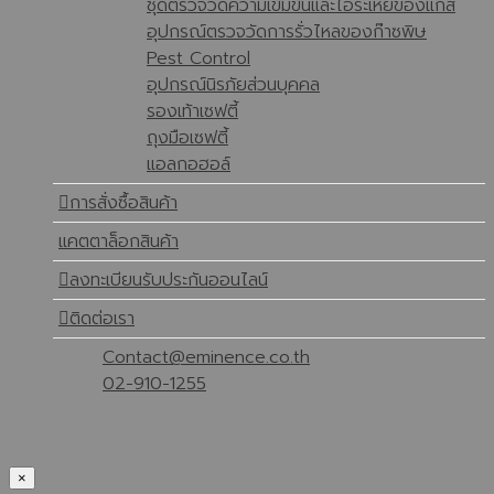
ชุดตรวจวัดความเข้มข้นและไอระเหยของแก๊ส
อุปกรณ์ตรวจวัดการรั่วไหลของก๊าซพิษ
Pest Control
อุปกรณ์นิรภัยส่วนบุคคล
รองเท้าเซฟตี้
ถุงมือเซฟตี้
แอลกอฮอล์
การสั่งซื้อสินค้า
แคตตาล็อกสินค้า
ลงทะเบียนรับประกันออนไลน์
ติดต่อเรา
Contact@eminence.co.th
02-910-1255
×