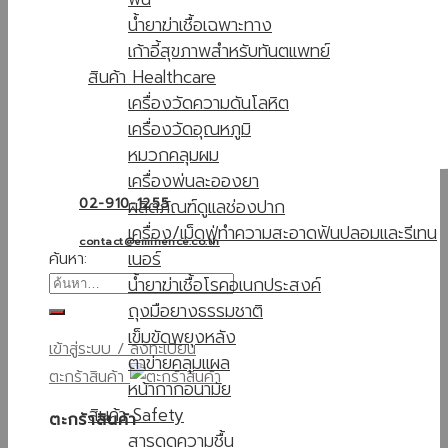
น้ำยาฆ่าเชื้อเฉพาะทาง
เก้าอี้สุขภาพสำหรับทันตแพทย์
สินค้า Healthcare
เครื่องวัดความดันโลหิต
เครื่องวัดอุณหภูมิ
หมวกคลุมผม
เครื่องพ่นละอองยา
ผลิตภัณฑ์ดูแลช่องปาก
02-910-1255
เครื่อง/เม็ดฟู่ทำความสะอาดฟันปลอมและรีเทน
contact@eminence.co.th
เนอร์
ค้นหา:
น้ำยาฆ่าเชื้อโรคอเนกประสงค์
ถุงมือยางธรรมชาติ
เข็มขัดพยุงหลัง
เข้าสู่ระบบ / ลงทะเบียน
ตาข่ายคลุมแผล
ตะกร้าสินค้า
หน้ากากอนามัย
สินค้า Safety
ตะกร้าสินค้า
สารดูดความชื้น