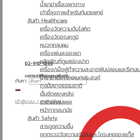
น้ำยาฆ่าเชื้อเฉพาะทาง
เก้าอี้สุขภาพสำหรับทันตแพทย์
สินค้า Healthcare
เครื่องวัดความดันโลหิต
เครื่องวัดอุณหภูมิ
หมวกคลุมผม
เครื่องพ่นละอองยา
ผลิตภัณฑ์ดูแลช่องปาก
02-910-1255
เครื่อง/เม็ดฟู่ทำความสะอาดฟันปลอมและรีเทนเน
contact@eminence.co.th
น้ำยาฆ่าเชื้อโรคอเนกประสงค์
ค้นหา:
ถุงมือยางธรรมชาติ
เข็มขัดพยุงหลัง
ตาข่ายคลุมแผล
เข้าสู่ระบบ / ลงทะเบียน
หน้ากากอนามัย
สินค้า Safety
สารดูดความชื้น
ชุดตรวจวัดความเข้มข้นและไอระเหยของแก๊ส