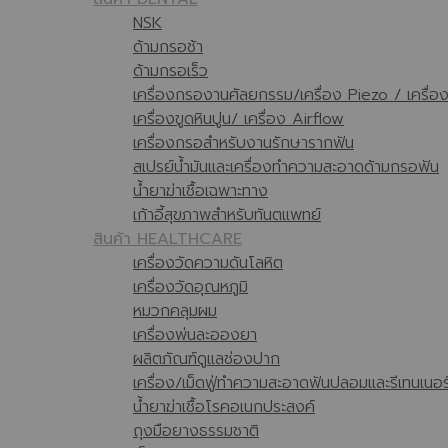
NSK
ด้ามกรอช้า
ด้ามกรอเร็ว
เครื่องกรองานศัลยกรรม/เครื่อง Piezo / เครื่
เครื่องขูดหินปูน/ เครื่อง Airflow
เครื่องกรอสำหรับงานรักษารากฟัน
สเปรย์น้ำมันและเครื่องทำความสะอาดด้ามกรอฟัน
น้ำยาฆ่าเชื้อเฉพาะทาง
เก้าอี้สุขภาพสำหรับทันตแพทย์
สินค้า HEALTHCARE
เครื่องวัดความดันโลหิต
เครื่องวัดอุณหภูมิ
หมวกคลุมผม
เครื่องพ่นละอองยา
ผลิตภัณฑ์ดูแลช่องปาก
เครื่อง/เม็ดฟู่ทำความสะอาดฟันปลอมและรีเทนเนอร
น้ำยาฆ่าเชื้อโรคอเนกประสงค์
ถุงมือยางธรรมชาติ