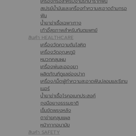
เครื่องกรอสำหรับงานรักษารากฟัน
สเปรย์น้ำมันและเครื่องทำความสะอาดด้ามกรอ
ฟัน
น้ำยาฆ่าเชื้อเฉพาะทาง
เก้าอี้สุขภาพสำหรับทันตแพทย์
สินค้า HEALTHCARE
เครื่องวัดความดันโลหิต
เครื่องวัดอุณหภูมิ
หมวกคลุมผม
เครื่องพ่นละอองยา
ผลิตภัณฑ์ดูแลช่องปาก
เครื่อง/เม็ดฟู่ทำความสะอาดฟันปลอมและรีเทน
เนอร์
น้ำยาฆ่าเชื้อโรคอเนกประสงค์
ถุงมือยางธรรมชาติ
เข็มขัดพยุงหลัง
ตาข่ายคลุมแผล
หน้ากากอนามัย
สินค้า SAFETY