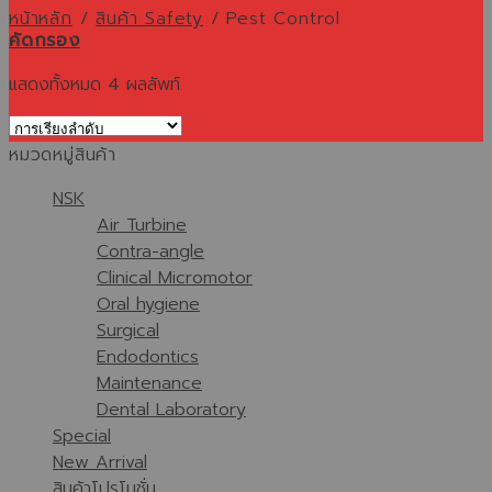
หน้าหลัก
/
สินค้า Safety
/
Pest Control
คัดกรอง
แสดงทั้งหมด 4 ผลลัพท์
หมวดหมู่สินค้า
NSK
Air Turbine
Contra-angle
Clinical Micromotor
Oral hygiene
Surgical
Endodontics
Maintenance
Dental Laboratory
Special
New Arrival
สินค้าโปรโมชั่น