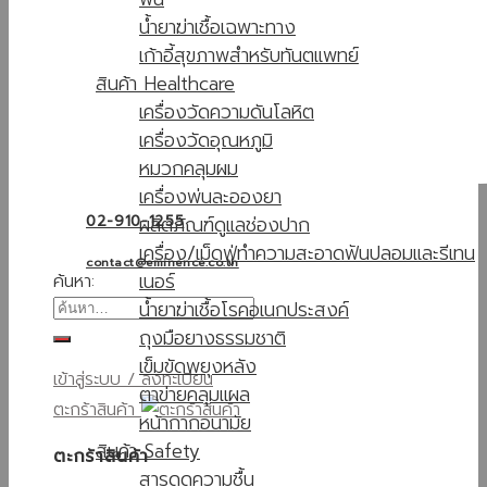
น้ำยาฆ่าเชื้อเฉพาะทาง
เก้าอี้สุขภาพสำหรับทันตแพทย์
สินค้า Healthcare
เครื่องวัดความดันโลหิต
เครื่องวัดอุณหภูมิ
หมวกคลุมผม
เครื่องพ่นละอองยา
ผลิตภัณฑ์ดูแลช่องปาก
02-910-1255
เครื่อง/เม็ดฟู่ทำความสะอาดฟันปลอมและรีเทน
contact@eminence.co.th
เนอร์
ค้นหา:
น้ำยาฆ่าเชื้อโรคอเนกประสงค์
ถุงมือยางธรรมชาติ
เข็มขัดพยุงหลัง
เข้าสู่ระบบ / ลงทะเบียน
ตาข่ายคลุมแผล
ตะกร้าสินค้า
หน้ากากอนามัย
สินค้า Safety
ตะกร้าสินค้า
สารดูดความชื้น