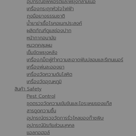
อุปกรณ์ซัพพอร์ตและพยุงกล้ามเนื้อ
เครื่องกระตุกหัวใจไฟฟ้า
ถุงมือยางธรรมชาติ
น้ำยาฆ่าเชื้อโรคอเนกประสงค์
ผลิตภัณฑ์ดูแลช่องปาก
หน้ากากอนามัย
หมวกคลุมผม
เข็มขัดพยุงหลัง
เครื่อง/เม็ดฟู่ทำความสะอาดฟันปลอมและรีเทนเนอร์
เครื่องพ่นละอองยา
เครื่องวัดความดันโลหิต
เครื่องวัดอุณหภูมิ
สินค้า Safety
Pest Control
ชุดตรวจวัดความเข้มข้นและไอระเหยของแก๊ส
สารดูดความชื้น
อุปกรณ์ตรวจวัดการรั่วไหลของก๊าซพิษ
อุปกรณ์นิรภัยส่วนบุคคล
แอลกอฮอล์