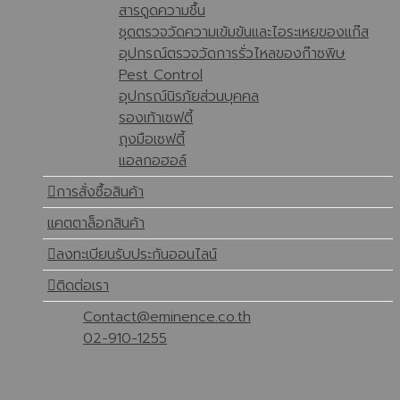
สารดูดความชื้น
ชุดตรวจวัดความเข้มข้นและไอระเหยของแก๊ส
อุปกรณ์ตรวจวัดการรั่วไหลของก๊าซพิษ
Pest Control
อุปกรณ์นิรภัยส่วนบุคคล
รองเท้าเซฟตี้
ถุงมือเซฟตี้
แอลกอฮอล์
การสั่งซื้อสินค้า
แคตตาล็อกสินค้า
ลงทะเบียนรับประกันออนไลน์
ติดต่อเรา
Contact@eminence.co.th
02-910-1255