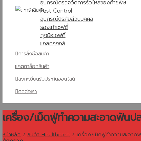
อุปกรณ์ตรวจวัดการรั่วไหลของก๊าซพิษ
Pest Control
อุปกรณ์นิรภัยส่วนบุคคล
รองเท้าเซฟตี้
ถุงมือเซฟตี้
แอลกอฮอล์
การสั่งซื้อสินค้า
แคตตาล็อกสินค้า
ลงทะเบียนรับประกันออนไลน์
ติดต่อเรา
เครื่อง/เม็ดฟู่ทำความสะอาดฟันป
หน้าหลัก
/
สินค้า Healthcare
/
เครื่อง/เม็ดฟู่ทำความสะอาดฟ
คัดกรอง