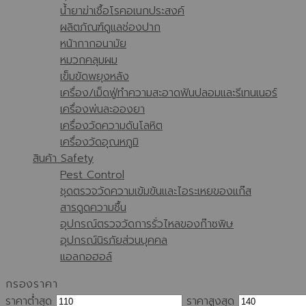
น้ำยาฆ่าเชื้อโรคอเนกประสงค์
ผลิตภัณฑ์ดูแลช่องปาก
หน้ากากอนามัย
หมวกคลุมผม
เข็มขัดพยุงหลัง
เครื่อง/เม็ดฟู่ทำความสะอาดฟันปลอมและรีเทนเนอร์
เครื่องพ่นละอองยา
เครื่องวัดความดันโลหิต
เครื่องวัดอุณหภูมิ
สินค้า Safety
Pest Control
ชุดตรวจวัดความเข้มข้นและไอระเหยของแก๊ส
สารดูดความชื้น
อุปกรณ์ตรวจวัดการรั่วไหลของก๊าซพิษ
อุปกรณ์นิรภัยส่วนบุคคล
แอลกอฮอล์
กรองราคา
ราคาต่ำสุด
ราคาสูงสุด