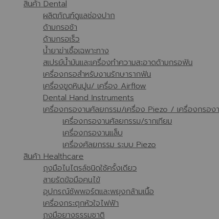
สินค้า Dental
ผลิตภัณฑ์ดูแลช่องปาก
ด้ามกรอช้า
ด้ามกรอเร็ว
น้ำยาฆ่าเชื้อเฉพาะทาง
สเปรย์น้ำมันและเครื่องทำความสะอาดด้ามกรอฟัน
เครื่องกรอสำหรับงานรักษารากฟัน
เครื่องขูดหินปูน/ เครื่อง Airflow
Dental Hand Instruments
เครื่องกรองานศัลยกรรม/เครื่อง Piezo / เครื่องกรอง
เครื่องกรองานศัลยกรรม/รากเทียม
เครื่องกรองานแล็บ
เครื่องศัลยกรรม ระบบ Piezo
สินค้า Healthcare
ถุงมือไนไตรล์ชนิดใช้ครั้งเดียว
สายรัดข้อมือคนไข้
อุปกรณ์ซัพพอร์ตและพยุงกล้ามเนื้อ
เครื่องกระตุกหัวใจไฟฟ้า
ถุงมือยางธรรมชาติ