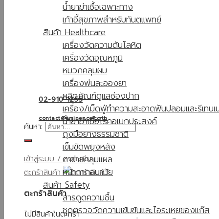
น้ำยาฆ่าเชื้อเฉพาะทาง
เก้าอี้สุขภาพสำหรับทันตแพทย์
สินค้า Healthcare
เครื่องวัดความดันโลหิต
เครื่องวัดอุณหภูมิ
หมวกคลุมผม
เครื่องพ่นละอองยา
ผลิตภัณฑ์ดูแลช่องปาก
02-910-1255
เครื่อง/เม็ดฟู่ทำความสะอาดฟันปลอมและรีเทนเน
contact@eminence.co.th
น้ำยาฆ่าเชื้อโรคอเนกประสงค์
ค้นหา:
ถุงมือยางธรรมชาติ
เข็มขัดพยุงหลัง
ตาข่ายคลุมแผล
เข้าสู่ระบบ / ลงทะเบียน
หน้ากากอนามัย
ตะกร้าสินค้า
สินค้า Safety
ตะกร้าสินค้า
สารดูดความชื้น
ชุดตรวจวัดความเข้มข้นและไอระเหยของแก๊ส
ไม่มีสินค้าในตะกร้า