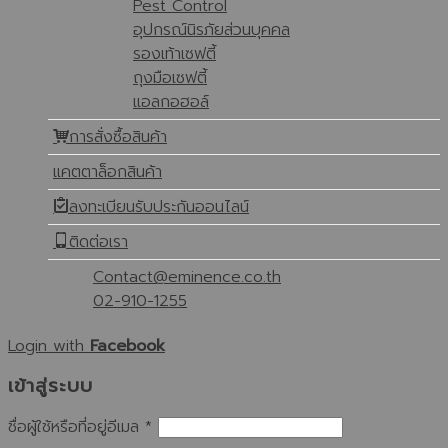
Pest Control
อุปกรณ์นิรภัยส่วนบุคคล
รองเท้าเซฟตี้
ถุงมือเซฟตี้
แอลกอฮอล์
การสั่งซื้อสินค้า
แคตตาล็อกสินค้า
ลงทะเบียนรับประกันออนไลน์
ติดต่อเรา
Contact@eminence.co.th
02-910-1255
Login with
Facebook
เข้าสู่ระบบ
ชื่อผู้ใช้หรือที่อยู่อีเมล
*