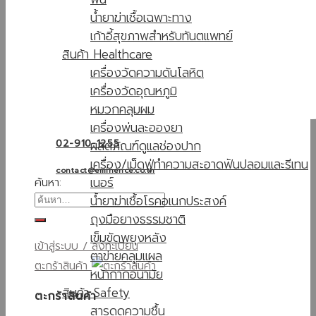
น้ำยาฆ่าเชื้อเฉพาะทาง
เก้าอี้สุขภาพสำหรับทันตแพทย์
สินค้า Healthcare
เครื่องวัดความดันโลหิต
เครื่องวัดอุณหภูมิ
หมวกคลุมผม
เครื่องพ่นละอองยา
ผลิตภัณฑ์ดูแลช่องปาก
02-910-1255
เครื่อง/เม็ดฟู่ทำความสะอาดฟันปลอมและรีเทน
contact@eminence.co.th
เนอร์
ค้นหา:
น้ำยาฆ่าเชื้อโรคอเนกประสงค์
ถุงมือยางธรรมชาติ
เข็มขัดพยุงหลัง
เข้าสู่ระบบ / ลงทะเบียน
ตาข่ายคลุมแผล
ตะกร้าสินค้า
หน้ากากอนามัย
สินค้า Safety
ตะกร้าสินค้า
สารดูดความชื้น