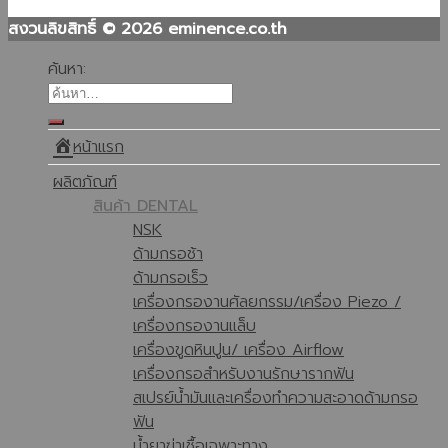
สงวนลิขสิทธิ์ © 2026 eminence.co.th
ค้นหา:
หน้าแรก
ผลิตภัณฑ์
สินค้า DENTAL
NSK
ด้ามกรอช้า
ด้ามกรอเร็ว
เครื่องกรองานศัลยกรรม/เครื่อง Piezo /
เครื่องกรองานแล็บ
เครื่องขูดหินปูน/ เครื่อง Airflow
เครื่องกรอสำหรับงานรักษารากฟัน
สเปรย์น้ำมันและเครื่องทำความสะอาดด้ามกรอ
ฟัน
น้ำยาฆ่าเชื้อเฉพาะทาง