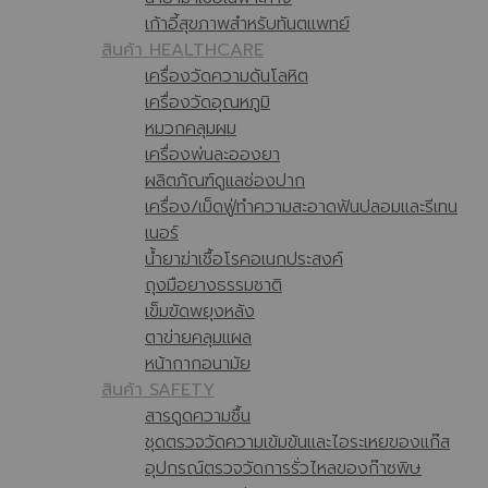
เก้าอี้สุขภาพสำหรับทันตแพทย์
สินค้า HEALTHCARE
เครื่องวัดความดันโลหิต
เครื่องวัดอุณหภูมิ
หมวกคลุมผม
เครื่องพ่นละอองยา
ผลิตภัณฑ์ดูแลช่องปาก
เครื่อง/เม็ดฟู่ทำความสะอาดฟันปลอมและรีเทน
เนอร์
น้ำยาฆ่าเชื้อโรคอเนกประสงค์
ถุงมือยางธรรมชาติ
เข็มขัดพยุงหลัง
ตาข่ายคลุมแผล
หน้ากากอนามัย
สินค้า SAFETY
สารดูดความชื้น
ชุดตรวจวัดความเข้มข้นและไอระเหยของแก๊ส
อุปกรณ์ตรวจวัดการรั่วไหลของก๊าซพิษ