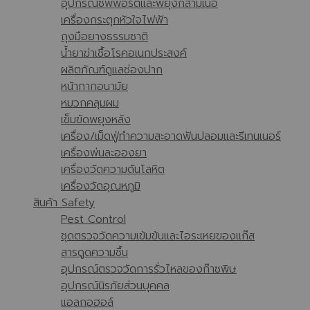
อุปกรณ์ซัพพอร์ตและพยุงกล้ามเนื้อ
เครื่องกระตุกหัวใจไฟฟ้า
ถุงมือยางธรรมชาติ
น้ำยาฆ่าเชื้อโรคอเนกประสงค์
ผลิตภัณฑ์ดูแลช่องปาก
หน้ากากอนามัย
หมวกคลุมผม
เข็มขัดพยุงหลัง
เครื่อง/เม็ดฟู่ทำความสะอาดฟันปลอมและรีเทนเนอร์
เครื่องพ่นละอองยา
เครื่องวัดความดันโลหิต
เครื่องวัดอุณหภูมิ
สินค้า Safety
Pest Control
ชุดตรวจวัดความเข้มข้นและไอระเหยของแก๊ส
สารดูดความชื้น
อุปกรณ์ตรวจวัดการรั่วไหลของก๊าซพิษ
อุปกรณ์นิรภัยส่วนบุคคล
แอลกอฮอล์