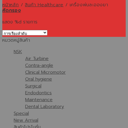
หน้าหลัก
/
สินค้า Healthcare
/
เครื่องพ่นละอองยา
คัดกรอง
แสดง %d รายการ
หมวดหมู่สินค้า
NSK
Air Turbine
Contra-angle
Clinical Micromotor
Oral hygiene
Surgical
Endodontics
Maintenance
Dental Laboratory
Special
New Arrival
สินค้าโปรโมชั่น