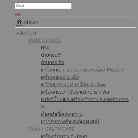
หน้าแรก
ผลิตภัณฑ์
สินค้า DENTAL
NSK
ด้ามกรอช้า
ด้ามกรอเร็ว
เครื่องกรองานศัลยกรรม/เครื่อง Piezo /
เครื่องกรองานแล็บ
เครื่องขูดหินปูน/ เครื่อง Airflow
เครื่องกรอสำหรับงานรักษารากฟัน
สเปรย์น้ำมันและเครื่องทำความสะอาดด้ามกรอ
ฟัน
น้ำยาฆ่าเชื้อเฉพาะทาง
เก้าอี้สุขภาพสำหรับทันตแพทย์
สินค้า HEALTHCARE
เครื่องวัดความดันโลหิต