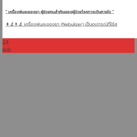
” เครื่องพ่นละอองยา ผู้ช่วยคนสำคัญของผู้ป่วยโรคทางเดินหายใจ “
👩‍🔬👨‍🔬 เครื่องพ่นละอองยา (Nebulizer) เป็นอุปกรณ์ที่ใช้ส
24
เม.ย.