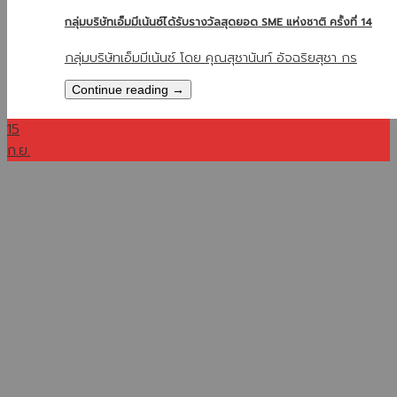
กลุ่มบริษัทเอ็มมีเน้นซ์ได้รับรางวัลสุดยอด SME แห่งชาติ ครั้งที่ 14
กลุ่มบริษัทเอ็มมีเน้นซ์ โดย คุณสุชานันท์ อัจฉริยสุชา กร
Continue reading
→
15
ก.ย.