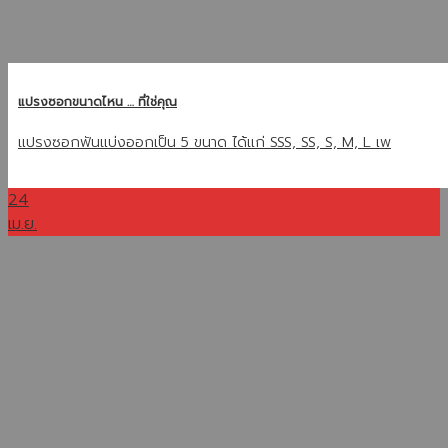
แปรงซอกขนาดไหน … ที่ใช่คุณ
แปรงซอกฟันแบ่งออกเป็น 5 ขนาด ได้แก่ SSS, SS, S, M, L เพ
24
เม.ย.