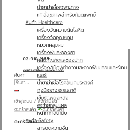
น้ำยาฆ่าเชื้อเฉพาะทาง
เก้าอี้สุขภาพสำหรับทันตแพทย์
สินค้า Healthcare
เครื่องวัดความดันโลหิต
เครื่องวัดอุณหภูมิ
หมวกคลุมผม
เครื่องพ่นละอองยา
ผลิตภัณฑ์ดูแลช่องปาก
02-910-1255
เครื่อง/เม็ดฟู่ทำความสะอาดฟันปลอมและรีเทน
contact@eminence.co.th
เนอร์
ค้นหา:
น้ำยาฆ่าเชื้อโรคอเนกประสงค์
ถุงมือยางธรรมชาติ
เข็มขัดพยุงหลัง
เข้าสู่ระบบ / ลงทะเบียน
ตาข่ายคลุมแผล
ตะกร้าสินค้า
หน้ากากอนามัย
สินค้า Safety
ตะกร้าสินค้า
สารดูดความชื้น