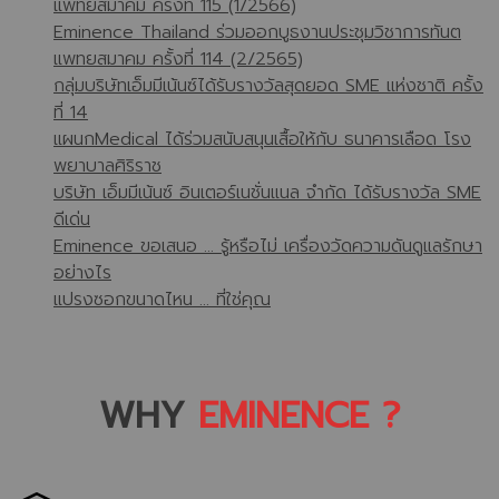
แพทยสมาคม ครั้งที่ 115 (1/2566)
Eminence Thailand ร่วมออกบูธงานประชุมวิชาการทันต
แพทยสมาคม ครั้งที่ 114 (2/2565)
กลุ่มบริษัทเอ็มมีเน้นซ์ได้รับรางวัลสุดยอด SME แห่งชาติ ครั้ง
ที่ 14
แผนกMedical ได้ร่วมสนับสนุนเสื้อให้กับ ธนาคารเลือด โรง
พยาบาลศิริราช
บริษัท เอ็มมีเน้นซ์ อินเตอร์เนชั่นแนล จำกัด ได้รับรางวัล SME
ดีเด่น
Eminence ขอเสนอ … รู้หรือไม่ เครื่องวัดความดันดูแลรักษา
อย่างไร
แปรงซอกขนาดไหน … ที่ใช่คุณ
WHY
EMINENCE ?