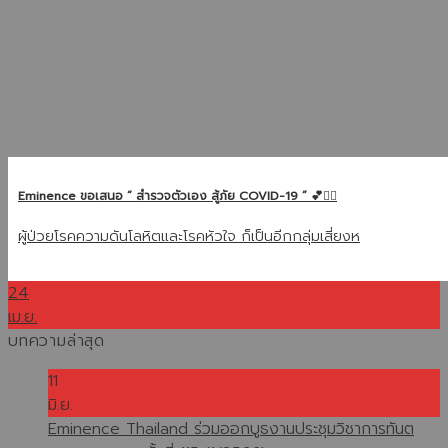
Eminence ขอเสนอ “ สำรวจตัวเอง สู้ภัย COVID-19 ” 💕👩‍⚕️
ผู้ป่วยโรคความดันโลหิตและโรคหัวใจ ก็เป็นอีกกลุ่มเสี่ยงห
24
เม.ย.
บทความล่าสุด
11
มิ.ย.
Eminence Thailand ร่วมออกบูธงานประชุมวิชาการทันต