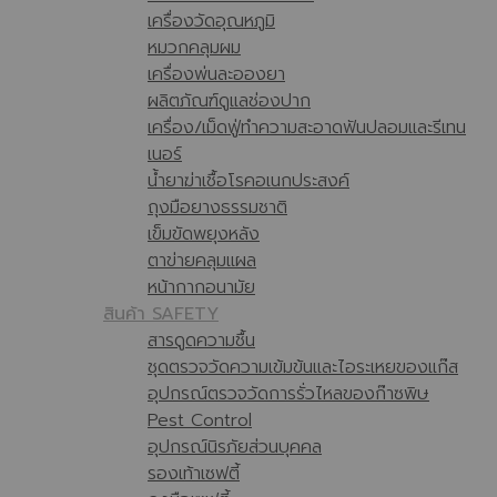
เครื่องวัดอุณหภูมิ
หมวกคลุมผม
เครื่องพ่นละอองยา
ผลิตภัณฑ์ดูแลช่องปาก
เครื่อง/เม็ดฟู่ทำความสะอาดฟันปลอมและรีเทน
เนอร์
น้ำยาฆ่าเชื้อโรคอเนกประสงค์
ถุงมือยางธรรมชาติ
เข็มขัดพยุงหลัง
ตาข่ายคลุมแผล
หน้ากากอนามัย
สินค้า SAFETY
สารดูดความชื้น
ชุดตรวจวัดความเข้มข้นและไอระเหยของแก๊ส
อุปกรณ์ตรวจวัดการรั่วไหลของก๊าซพิษ
Pest Control
อุปกรณ์นิรภัยส่วนบุคคล
รองเท้าเซฟตี้