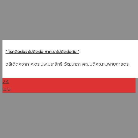
“ โรคติดต่อจะไม่ติดต่อ หากเราไม่ติดต่อกัน ”
วลีเด็ดๆจาก ศ.ดร.นพ.ประสิทธิ์ วัฒนาภา คณบดีคณะแพทยศาสตร
24
เม.ย.